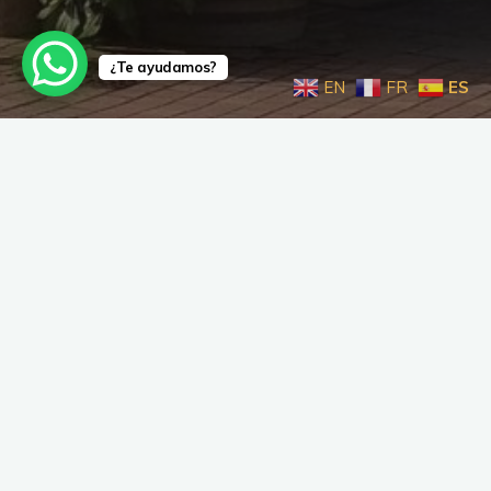
¿Te ayudamos?
EN
FR
ES
Calle Mayor 2 - 31153 - Enériz (Navarra)
948 496 705 - 655 834 322 - 616 950 397
©2026 Albergue Mesón del Camino
Código de registro en turismo de Navarra UAB00138