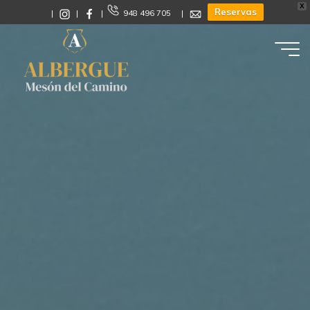
X
Reservas
|
|
|
948 496 705 |
Albergue
Mesón
del
Camino
CALLE
MAYOR
2
-
31153
-
ENÉRIZ
-
NAVARRA