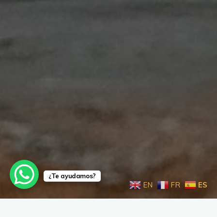
¿Te ayudamos?
EN
FR
ES