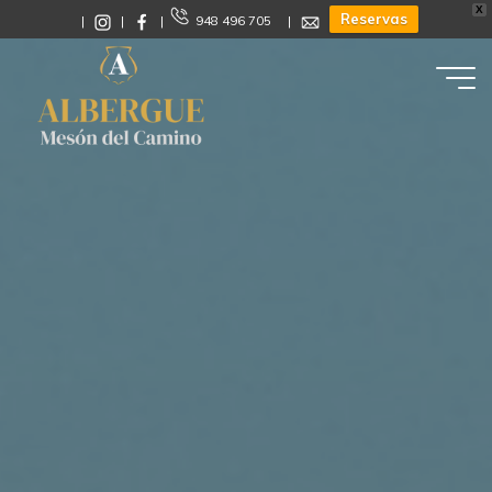
X
Reservas
|
|
|
948 496 705 |
Albergue
Mesón
del
Camino
CALLE
MAYOR
2
-
31153
-
ENÉRIZ
-
NAVARRA