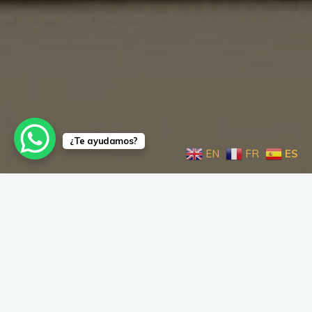
¿Te ayudamos?
EN
FR
ES
El Camino en miniatura