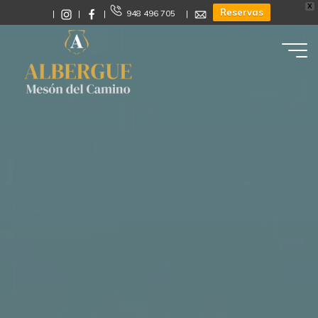
X
Reservas
|
|
|
948 496 705 |
Albergue
Mesón
del
Camino
CALLE
MAYOR
2
-
31153
-
ENÉRIZ
-
NAVARRA